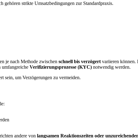
h gehören strikte Umsatzbedingungen zur Standardpraxis.
en je nach Methode zwischen
schnell bis verzögert
variieren können. 
n umfangreiche
Verifizierungsprozesse (KYC)
notwendig werden.
iert sein, um Verzögerungen zu vermeiden.
le:
erden
erichten andere von
langsamen Reaktionszeiten oder unzureichende