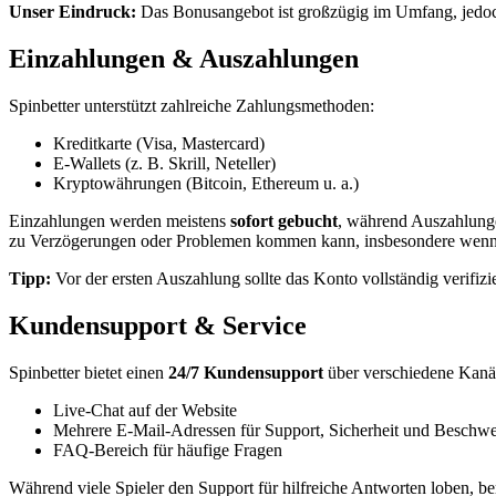
Unser Eindruck:
Das Bonusangebot ist großzügig im Umfang, jedoc
Einzahlungen & Auszahlungen
Spinbetter unterstützt zahlreiche Zahlungsmethoden:
Kreditkarte (Visa, Mastercard)
E-Wallets (z. B. Skrill, Neteller)
Kryptowährungen (Bitcoin, Ethereum u. a.)
Einzahlungen werden meistens
sofort gebucht
, während Auszahlung
zu Verzögerungen oder Problemen kommen kann, insbesondere wen
Tipp:
Vor der ersten Auszahlung sollte das Konto vollständig verifiz
Kundensupport & Service
Spinbetter bietet einen
24/7 Kundensupport
über verschiedene Kanä
Live-Chat auf der Website
Mehrere E-Mail-Adressen für Support, Sicherheit und Beschw
FAQ-Bereich für häufige Fragen
Während viele Spieler den Support für hilfreiche Antworten loben, b