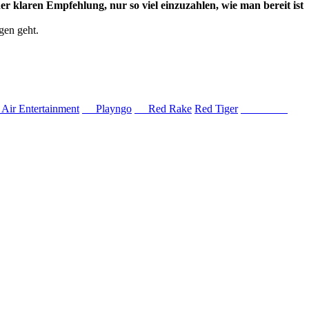
er klaren Empfehlung, nur so viel einzuzahlen, wie man bereit ist
gen geht.
Air Entertainment
Playngo
Red Rake
Red Tiger