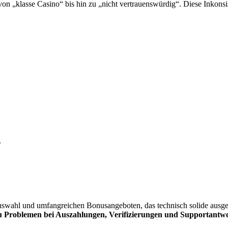
 „klasse Casino“ bis hin zu „nicht vertrauenswürdig“. Diese Inkonsiste
r
swahl und umfangreichen Bonusangeboten, das technisch solide ausgesta
u Problemen bei Auszahlungen, Verifizierungen und Supportant