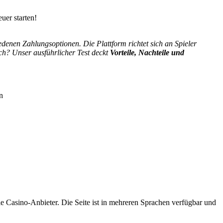
uer starten!
edenen Zahlungsoptionen. Die Plattform richtet sich an Spieler
ich? Unser ausführlicher Test deckt
Vorteile, Nachteile und
n
ale Casino-Anbieter. Die Seite ist in mehreren Sprachen verfügbar und