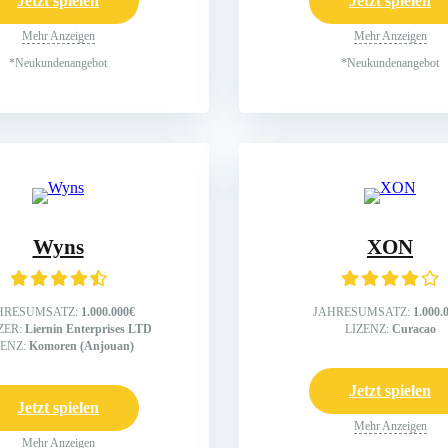
Jetzt spielen
Jetzt spielen
Mehr Anzeigen
Mehr Anzeigen
*Neukundenangebot
*Neukundenangebot
Wyns
XON
HRESUMSATZ:
1.000.000€
JAHRESUMSATZ:
1.000.
ZER:
Liernin Enterprises LTD
LIZENZ:
Curacao
ZENZ:
Komoren (Anjouan)
Jetzt spielen
Jetzt spielen
Mehr Anzeigen
Mehr Anzeigen