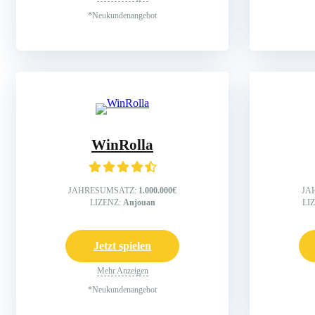
*Neukundenangebot
WinRolla
JAHRESUMSATZ:
1.000.000€
JA
LIZENZ:
Anjouan
LI
Jetzt spielen
Mehr Anzeigen
*Neukundenangebot