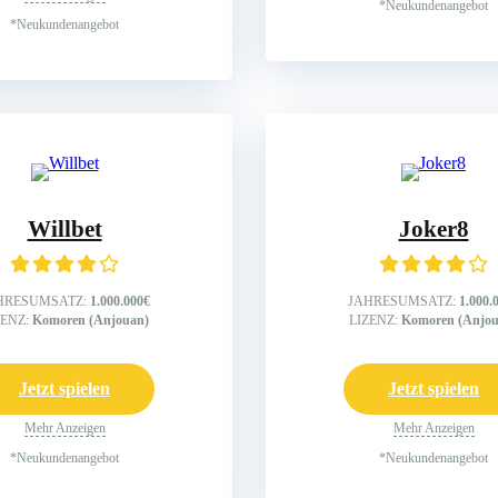
*Neukundenangebot
*Neukundenangebot
Willbet
Joker8
HRESUMSATZ:
1.000.000€
JAHRESUMSATZ:
1.000.
ZENZ:
Komoren (Anjouan)
LIZENZ:
Komoren (Anjou
Jetzt spielen
Jetzt spielen
Mehr Anzeigen
Mehr Anzeigen
*Neukundenangebot
*Neukundenangebot