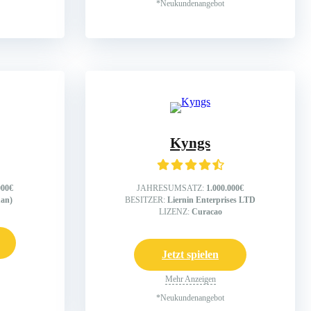
*Neukundenangebot
Kyngs
000€
JAHRESUMSATZ:
1.000.000€
an)
BESITZER:
Liernin Enterprises LTD
LIZENZ:
Curacao
Jetzt spielen
Mehr Anzeigen
*Neukundenangebot