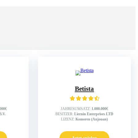
Betista
.000€
JAHRESUMSATZ:
1.000.000€
B.V.
BESITZER:
Liernin Enterprises LTD
LIZENZ:
Komoren (Anjouan)