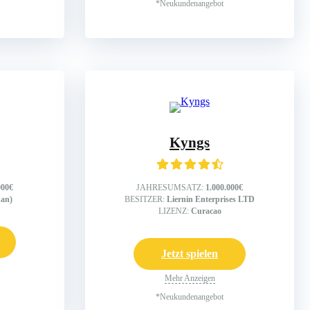
*Neukundenangebot
Kyngs
000€
JAHRESUMSATZ:
1.000.000€
an)
BESITZER:
Liernin Enterprises LTD
LIZENZ:
Curacao
Jetzt spielen
Mehr Anzeigen
*Neukundenangebot