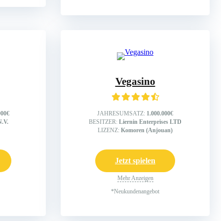
Vegasino
000€
JAHRESUMSATZ:
1.000.000€
.V.
BESITZER:
Liernin Enterprises LTD
LIZENZ:
Komoren (Anjouan)
Jetzt spielen
Mehr Anzeigen
*Neukundenangebot