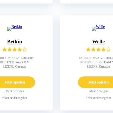
Betkin
Welle
HRESUMSATZ:
1.000.000€
JAHRESUMSATZ:
1.000.
BESITZER:
StepX B.V.
BESITZER:
JER-TEAM N
LIZENZ:
Curacao
LIZENZ:
Curacao
Jetzt spielen
Jetzt spielen
Mehr Anzeigen
Mehr Anzeigen
*Neukundenangebot
*Neukundenangebot