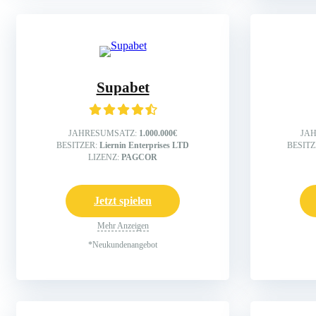
Supabet
JAHRESUMSATZ:
1.000.000€
JA
BESITZER:
Liernin Enterprises LTD
BESITZ
LIZENZ:
PAGCOR
Jetzt spielen
Mehr Anzeigen
*Neukundenangebot