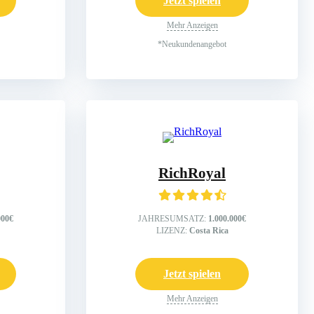
Jetzt spielen
Mehr Anzeigen
*Neukundenangebot
RichRoyal
000€
JAHRESUMSATZ:
1.000.000€
LIZENZ:
Costa Rica
Jetzt spielen
Mehr Anzeigen