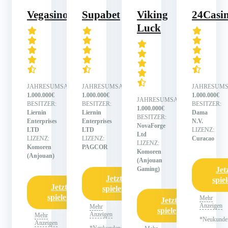
Vegasino
Supabet
Viking
24Casi
Luck
JAHRESUMSATZ:
JAHRESUMSATZ:
JAHRESUMS
1.000.000€
1.000.000€
1.000.000€
JAHRESUMSATZ:
BESITZER:
BESITZER:
BESITZER:
1.000.000€
Liernin
Liernin
Dama
BESITZER:
Enterprises
Enterprises
N.V.
NovaForge
LTD
LTD
LIZENZ:
Ltd
LIZENZ:
LIZENZ:
Curacao
LIZENZ:
Komoren
PAGCOR
Komoren
(Anjouan)
(Anjouan
Gaming)
Jet
Jetzt
spie
Jetzt
spielen
spielen
Mehr
Jetzt
Anzeigen
Mehr
spielen
Anzeigen
Mehr
*Neukunde
Anzeigen
*Neukundenangebot