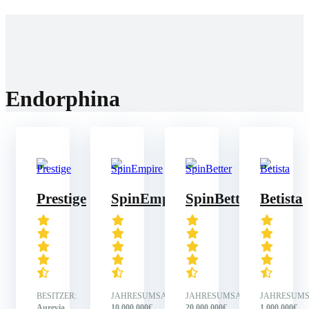
Home
Wettanbieter
Bonis
News
Endorphina
Prestige
SpinEmpire
SpinBetter
Betista
BESITZER:
JAHRESUMSATZ:
JAHRESUMSATZ:
JAHRESUMS
Aurevia
10.000.000€
20.000.000€
1.000.000€