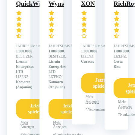
QuickWin
Wyns
XON
RichRo
JAHRESUMSATZ:
JAHRESUMSATZ:
JAHRESUMSATZ:
JAHRESUMS
1.000.000€
1.000.000€
1.000.000€
1.000.000€
BESITZER:
BESITZER:
LIZENZ:
LIZENZ:
Liernin
Liernin
Curacao
Costa
Enterprises
Enterprises
Rica
LTD
LTD
LIZENZ:
LIZENZ:
Jetzt
Komoren
Komoren
Jet
spielen
(Anjouan)
(Anjouan)
spie
Mehr
Anzeigen
Mehr
Jetzt
Jetzt
Anzeigen
*Neukundenangebot
spielen
spielen
*Neukunde
Mehr
Mehr
Anzeigen
Anzeigen
*Neukundenangebot
*Neukundenangebot