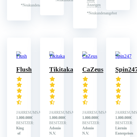
Mehr
Anzeigen
*Neukundenangebot
*Neukundenangebot
Flush
Tikitaka
CaZeus
Spin24
JAHRESUMSATZ:
JAHRESUMSATZ:
JAHRESUMSATZ:
JAHRESUMS
1.000.000€
1.000.000€
1.000.000€
1.000.000€
BESITZER:
BESITZER:
BESITZER:
BESITZER:
King
Adonio
Adonio
Liernin
of
N.V.
N.V.
Enterprises