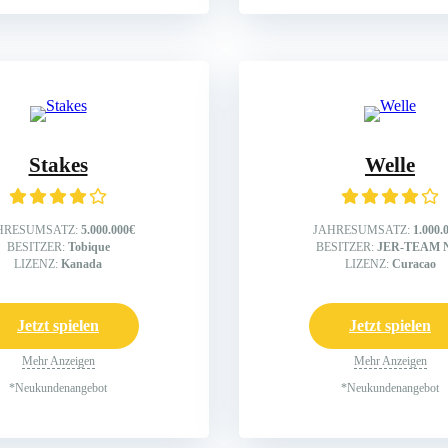
Stakes
Welle
HRESUMSATZ:
5.000.000€
JAHRESUMSATZ:
1.000.
BESITZER:
Tobique
BESITZER:
JER-TEAM N
LIZENZ:
Kanada
LIZENZ:
Curacao
Jetzt spielen
Jetzt spielen
Mehr Anzeigen
Mehr Anzeigen
*Neukundenangebot
*Neukundenangebot