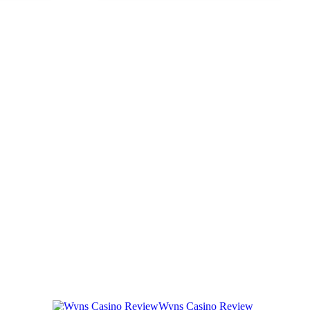
Wyns Casino Review