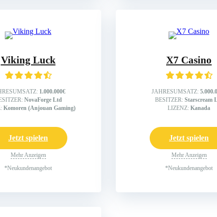
Viking Luck
X7 Casino
HRESUMSATZ:
1.000.000€
JAHRESUMSATZ:
5.000.
ESITZER:
NovaForge Ltd
BESITZER:
Starscream 
Z:
Komoren (Anjouan Gaming)
LIZENZ:
Kanada
Jetzt spielen
Jetzt spielen
Mehr Anzeigen
Mehr Anzeigen
*Neukundenangebot
*Neukundenangebot