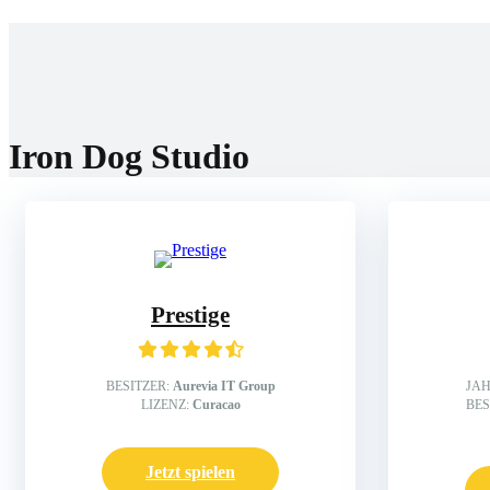
Home
Wettanbiet
Bonis
News
Iron Dog Studio
Prestige
BESITZER:
Aurevia IT Group
JA
LIZENZ:
Curacao
BES
Jetzt spielen