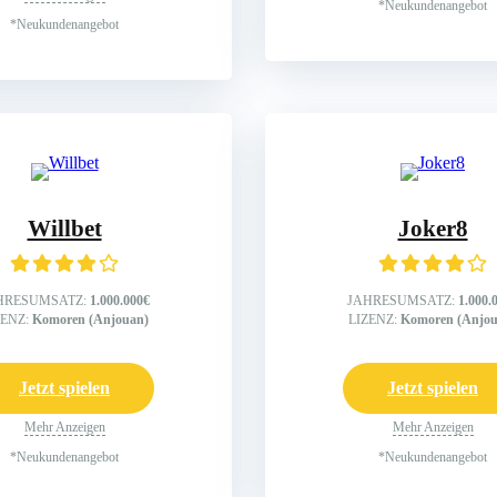
*Neukundenangebot
*Neukundenangebot
Willbet
Joker8
HRESUMSATZ:
1.000.000€
JAHRESUMSATZ:
1.000.
ZENZ:
Komoren (Anjouan)
LIZENZ:
Komoren (Anjou
Jetzt spielen
Jetzt spielen
Mehr Anzeigen
Mehr Anzeigen
*Neukundenangebot
*Neukundenangebot