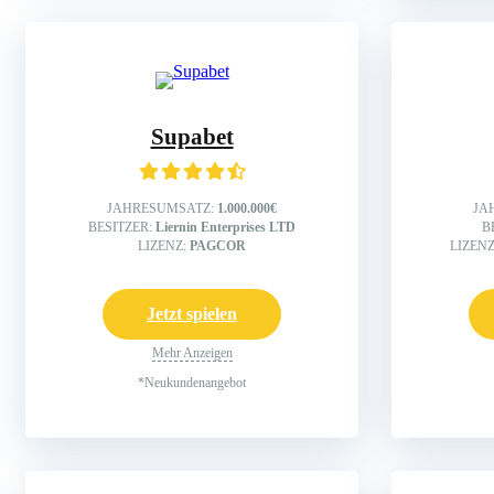
Supabet
JAHRESUMSATZ:
1.000.000€
JA
BESITZER:
Liernin Enterprises LTD
B
LIZENZ:
PAGCOR
LIZEN
Jetzt spielen
Mehr Anzeigen
*Neukundenangebot