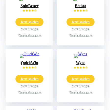
SpinBetter
Betista
Jetzt spielen
Jetzt spielen
Mehr Anzeigen
Mehr Anzeigen
*Neukundenangebot
*Neukundenangebot
QuickWin
Wyns
Jetzt spielen
Jetzt spielen
Mehr Anzeigen
Mehr Anzeigen
*Neukundenangebot
*Neukundenangebot