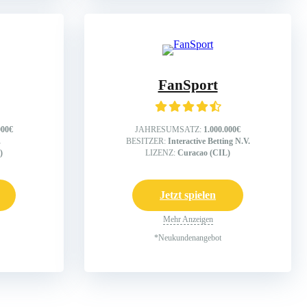
FanSport
000€
JAHRESUMSATZ:
1.000.000€
.
BESITZER:
Interactive Betting N.V.
)
LIZENZ:
Curacao (CIL)
Jetzt spielen
Mehr Anzeigen
*Neukundenangebot