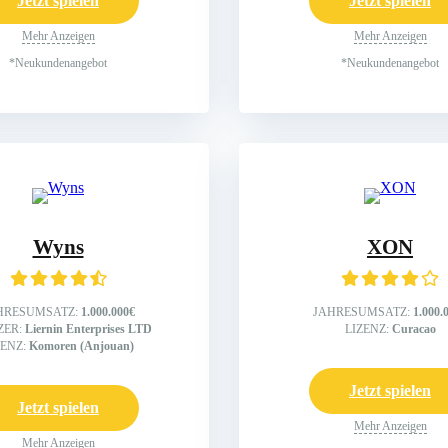
Jetzt spielen
Jetzt spielen
Mehr Anzeigen
Mehr Anzeigen
*Neukundenangebot
*Neukundenangebot
Wyns
XON
HRESUMSATZ:
1.000.000€
JAHRESUMSATZ:
1.000.
ZER:
Liernin Enterprises LTD
LIZENZ:
Curacao
ZENZ:
Komoren (Anjouan)
Jetzt spielen
Jetzt spielen
Mehr Anzeigen
Mehr Anzeigen