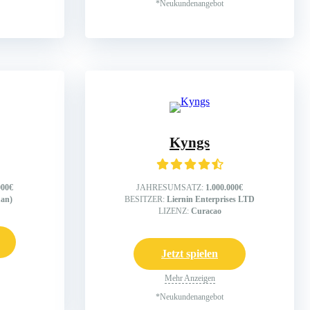
*Neukundenangebot
Kyngs
000€
JAHRESUMSATZ:
1.000.000€
an)
BESITZER:
Liernin Enterprises LTD
LIZENZ:
Curacao
Jetzt spielen
Mehr Anzeigen
*Neukundenangebot