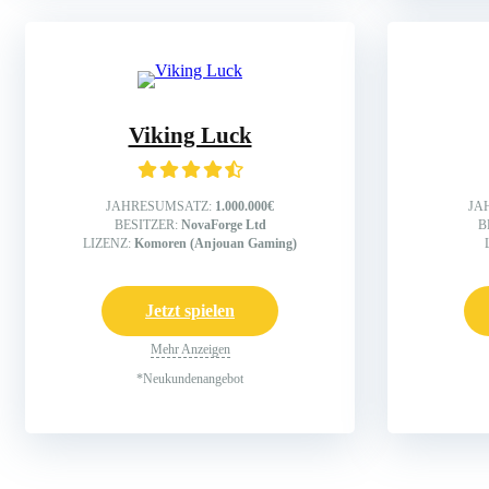
Viking Luck
JAHRESUMSATZ:
1.000.000€
JA
BESITZER:
NovaForge Ltd
B
LIZENZ:
Komoren (Anjouan Gaming)
Jetzt spielen
Mehr Anzeigen
*Neukundenangebot