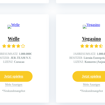
Welle
Vegasino
HRESUMSATZ:
1.000.000€
JAHRESUMSATZ:
1.000.
SITZER:
JER-TEAM N.V.
BESITZER:
Liernin Enterpri
LIZENZ:
Curacao
LIZENZ:
Komoren (Anjou
Jetzt spielen
Jetzt spielen
Mehr Anzeigen
Mehr Anzeigen
*Neukundenangebot
*Neukundenangebot