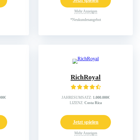
Jetzt spielen
Mehr Anzeigen
*Neukundenangebot
RichRoyal
000€
JAHRESUMSATZ:
1.000.000€
LIZENZ:
Costa Rica
Jetzt spielen
Mehr Anzeigen