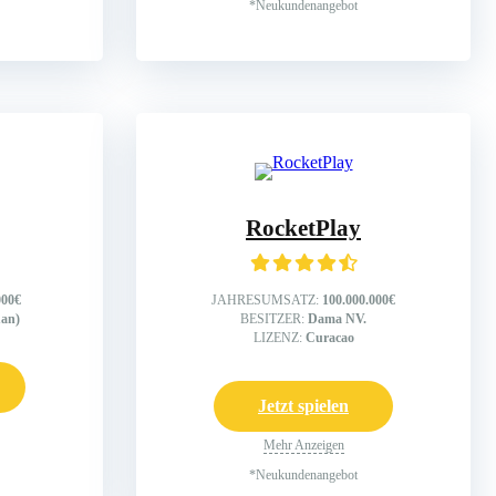
*Neukundenangebot
RocketPlay
000€
JAHRESUMSATZ:
100.000.000€
an)
BESITZER:
Dama NV.
LIZENZ:
Curacao
Jetzt spielen
Mehr Anzeigen
*Neukundenangebot