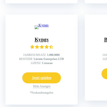
Kyngs
B
JAHRESUMSATZ:
1.000.000€
JA
BESITZER:
Liernin Enterprises LTD
LI
LIZENZ:
Curacao
Jetzt spielen
Mehr Anzeigen
*Neukundenangebot