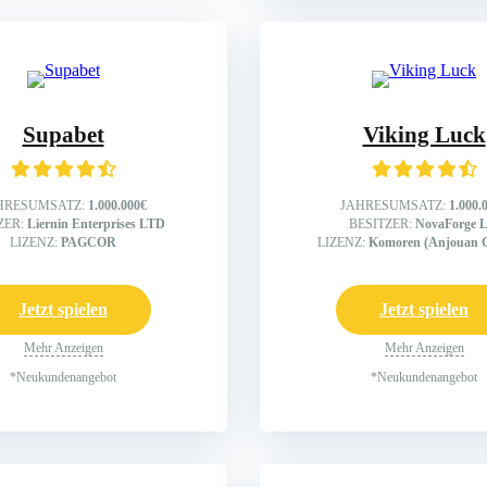
Supabet
Viking Luck
HRESUMSATZ:
1.000.000€
JAHRESUMSATZ:
1.000.
ZER:
Liernin Enterprises LTD
BESITZER:
NovaForge L
LIZENZ:
PAGCOR
LIZENZ:
Komoren (Anjouan 
Jetzt spielen
Jetzt spielen
Mehr Anzeigen
Mehr Anzeigen
*Neukundenangebot
*Neukundenangebot