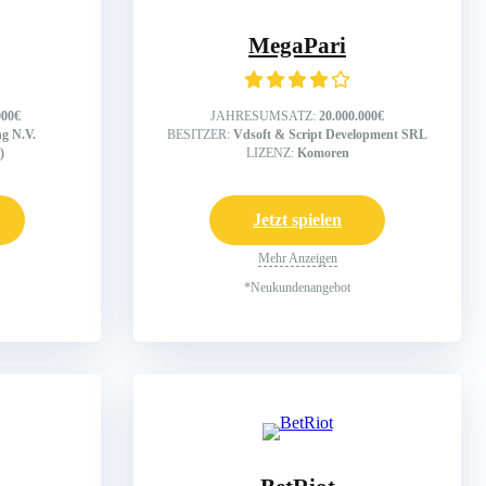
MegaPari
000€
JAHRESUMSATZ:
20.000.000€
ng N.V.
BESITZER:
Vdsoft & Script Development SRL
)
LIZENZ:
Komoren
Jetzt spielen
Mehr Anzeigen
*Neukundenangebot