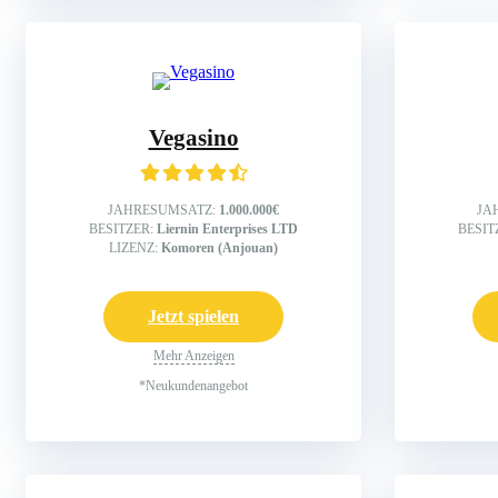
Vegasino
JAHRESUMSATZ:
1.000.000€
JA
BESITZER:
Liernin Enterprises LTD
BESIT
LIZENZ:
Komoren (Anjouan)
Jetzt spielen
Mehr Anzeigen
*Neukundenangebot