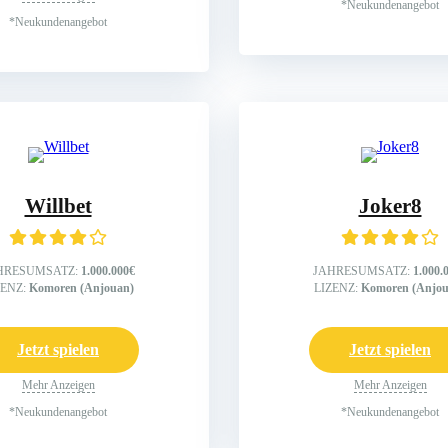
*Neukundenangebot
*Neukundenangebot
Willbet
Joker8
HRESUMSATZ:
1.000.000€
JAHRESUMSATZ:
1.000.
ZENZ:
Komoren (Anjouan)
LIZENZ:
Komoren (Anjou
Jetzt spielen
Jetzt spielen
Mehr Anzeigen
Mehr Anzeigen
*Neukundenangebot
*Neukundenangebot