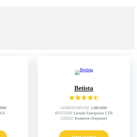
Betista
.000€
JAHRESUMSATZ:
1.000.000€
B.V.
BESITZER:
Liernin Enterprises LTD
LIZENZ:
Komoren (Anjouan)