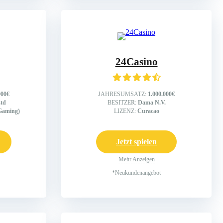
24Casino
000€
JAHRESUMSATZ:
1.000.000€
td
BESITZER:
Dama N.V.
Gaming)
LIZENZ:
Curacao
Jetzt spielen
Mehr Anzeigen
*Neukundenangebot