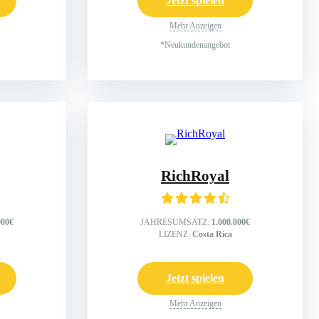
Jetzt spielen
Mehr Anzeigen
*Neukundenangebot
RichRoyal
000€
JAHRESUMSATZ:
1.000.000€
LIZENZ:
Costa Rica
Jetzt spielen
Mehr Anzeigen