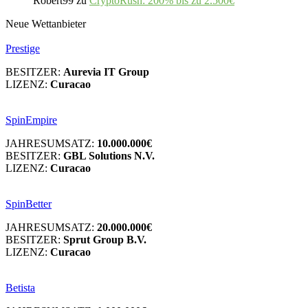
Robert99
zu
CryptoRush: 200% bis zu 2.500€
Neue Wettanbieter
Prestige
BESITZER:
Aurevia IT Group
LIZENZ:
Curacao
SpinEmpire
JAHRESUMSATZ:
10.000.000€
BESITZER:
GBL Solutions N.V.
LIZENZ:
Curacao
SpinBetter
JAHRESUMSATZ:
20.000.000€
BESITZER:
Sprut Group B.V.
LIZENZ:
Curacao
Betista