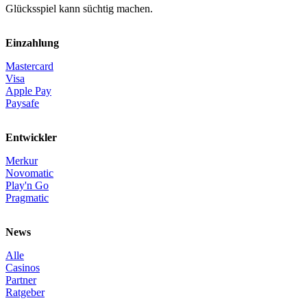
Glücksspiel kann süchtig machen.
Einzahlung
Mastercard
Visa
Apple Pay
Paysafe
Entwickler
Merkur
Novomatic
Play'n Go
Pragmatic
News
Alle
Casinos
Partner
Ratgeber