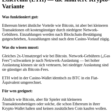
Variante
Was funktioniert gut:
Ethereum bietet ähnliche Vorteile wie Bitcoin, ist aber bei kleineren
Transaktionen oft kostengünstiger durch niedrigere Network-
Gebühren. Einzahlungen werden nach Blockchain-Bestätigung
gutgeschrieben, Auszahlungen sind nach dem Casino-Vorlauf zügig.
Was du wissen musst:
Gleiches 2x-Umsatzregel wie bei Bitcoin. Network-Gebühren („Gas
Fees“) schwanken je nach Netzwerk-Auslastung — bei hoher
Auslastung können sie sich verteuern, bei niedriger Auslastung sind
sie günstiger als Bitcoin-Fees.
ETH wird in der Casino-Wallet identisch zu BTC in ein Fiat-
Äquivalent umgerechnet.
Für wen geeignet:
Ähnlich wie Bitcoin, aber für Spieler mit kleineren
Transaktionsbeträgen oder solche, die schon Ethereum in ihrer
Krypto-Wallet halten und keinen zusätzlichen Coin kaufen wollen.