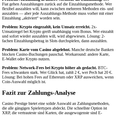
Fiat gehen Auszahlungen zurück auf die Einzahlungsmethode. Wer
flexibel auszahlen will, kann zwischen mehreren Methoden ein- und
auszahlen — aber jede Auszahlungs-Methode muss vorher mit einer
Einzahlung „aktiviert“ worden sein.
Problem: Krypto eingezahlt, kein Umsatz erreicht.
2x-
Umsatzregel bei Krypto greift unabhängig vom Bonus. Wer einzahlt
und sofort wieder auszahlen will, wird abgewiesen. Lösung: 2-
fachen Einzahlungsbetrag in Slots durchspielen, dann auszahlen.
Problem: Karte vom Casino abgelehnt.
Manche deutsche Banken
blocken Casino-Buchungen pauschal. Workaround: andere Karte,
E-Wallet oder Krypto nutzen.
Problem: Network-Fees bei Krypto höher als gedacht.
BTC-
Fees schwanken stark. Wer Glück hat, zahlt 2 €, wer Pech hat 20 €.
Lösung: Bei hohen Fees auf Ethereum oder XRP ausweichen, wenn
Coin-Auswahl möglich ist.
Fazit zur Zahlungs-Analyse
Casino Prestige bietet eine solide Auswahl an Zahlungsmethoden,
die alle gängigen Spielertypen abdeckt. Die schnellste Option ist
XRP, die vertrauteste sind Karten, die ausgewogenste sind E-