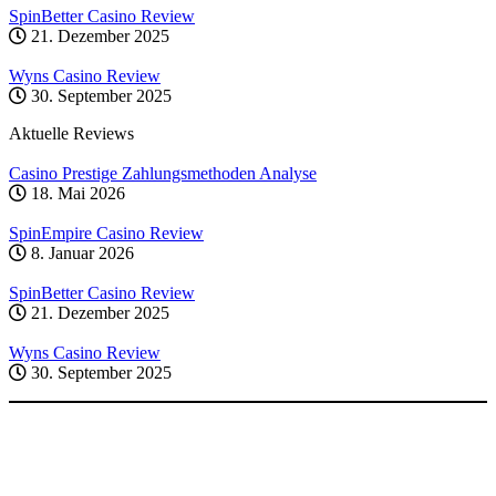
SpinBetter Casino Review
21. Dezember 2025
Wyns Casino Review
30. September 2025
Aktuelle Reviews
Casino Prestige Zahlungsmethoden Analyse
18. Mai 2026
SpinEmpire Casino Review
8. Januar 2026
SpinBetter Casino Review
21. Dezember 2025
Wyns Casino Review
30. September 2025