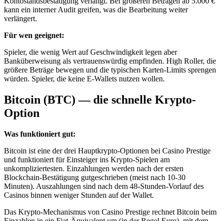
Kontostandsbestätigung verlangt. Bei größeren Beträgen ab 5.000 €
kann ein interner Audit greifen, was die Bearbeitung weiter
verlängert.
Für wen geeignet:
Spieler, die wenig Wert auf Geschwindigkeit legen aber
Banküberweisung als vertrauenswürdig empfinden. High Roller, die
größere Beträge bewegen und die typischen Karten-Limits sprengen
würden. Spieler, die keine E-Wallets nutzen wollen.
Bitcoin (BTC) — die schnelle Krypto-
Option
Was funktioniert gut:
Bitcoin ist eine der drei Hauptkrypto-Optionen bei Casino Prestige
und funktioniert für Einsteiger ins Krypto-Spielen am
unkompliziertesten. Einzahlungen werden nach der ersten
Blockchain-Bestätigung gutgeschrieben (meist nach 10-30
Minuten). Auszahlungen sind nach dem 48-Stunden-Vorlauf des
Casinos binnen weniger Stunden auf der Wallet.
Das Krypto-Mechanismus von Casino Prestige rechnet Bitcoin beim
Einzahlen in ein Fiat-Äquivalent um (in der Regel Euro), mit dem