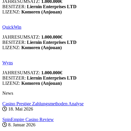
JAHRESUMSATZ:
1.000.000€
BESITZER:
Liernin Enterprises LTD
LIZENZ:
Komoren (Anjouan)
QuickWin
JAHRESUMSATZ:
1.000.000€
BESITZER:
Liernin Enterprises LTD
LIZENZ:
Komoren (Anjouan)
Wyns
JAHRESUMSATZ:
1.000.000€
BESITZER:
Liernin Enterprises LTD
LIZENZ:
Komoren (Anjouan)
News
Casino Prestige Zahlungsmethoden Analyse
18. Mai 2026
SpinEmpire Casino Review
8. Januar 2026