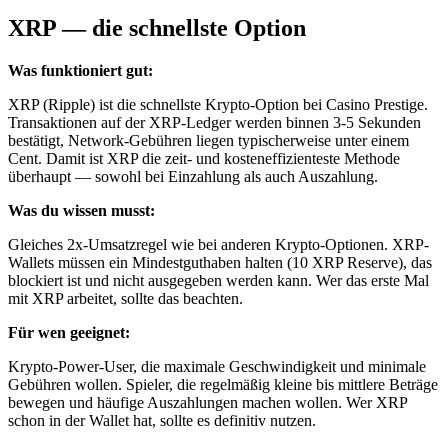
XRP — die schnellste Option
Was funktioniert gut:
XRP (Ripple) ist die schnellste Krypto-Option bei Casino Prestige.
Transaktionen auf der XRP-Ledger werden binnen 3-5 Sekunden
bestätigt, Network-Gebühren liegen typischerweise unter einem
Cent. Damit ist XRP die zeit- und kosteneffizienteste Methode
überhaupt — sowohl bei Einzahlung als auch Auszahlung.
Was du wissen musst:
Gleiches 2x-Umsatzregel wie bei anderen Krypto-Optionen. XRP-
Wallets müssen ein Mindestguthaben halten (10 XRP Reserve), das
blockiert ist und nicht ausgegeben werden kann. Wer das erste Mal
mit XRP arbeitet, sollte das beachten.
Für wen geeignet:
Krypto-Power-User, die maximale Geschwindigkeit und minimale
Gebühren wollen. Spieler, die regelmäßig kleine bis mittlere Beträge
bewegen und häufige Auszahlungen machen wollen. Wer XRP
schon in der Wallet hat, sollte es definitiv nutzen.