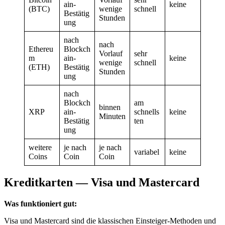
ain-
keine
(BTC)
wenige
schnell
Bestätig
Stunden
ung
nach
nach
Ethereu
Blockch
Vorlauf
sehr
m
ain-
keine
wenige
schnell
(ETH)
Bestätig
Stunden
ung
nach
Blockch
am
binnen
XRP
ain-
schnells
keine
Minuten
Bestätig
ten
ung
weitere
je nach
je nach
variabel
keine
Coins
Coin
Coin
Kreditkarten — Visa und Mastercard
Was funktioniert gut:
Visa und Mastercard sind die klassischen Einsteiger-Methoden und