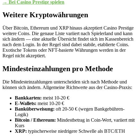
→ Bei Casino Prestige spielen
Weitere Kryptowährungen
Über Bitcoin, Ethereum und XRP hinaus akzeptiert Casino Prestige
weitere Coins. Die genaue Liste variiert nach Spielerland und kann
sich ändern — eine aktuelle Übersicht findet sich im Kassenbereich
nach dem Login. In der Regel sind dabei stabile, etablierte Coins.
Exotische Tokens oder NFT-basierte Währungen werden in der
Regel nicht akzeptiert.
Mindesteinzahlungen pro Methode
Die Mindesteinzahlungen unterscheiden sich nach Methode und
können sich ändern. Allgemeine Richtwerte aus der Casino-Praxis:
Bankkarten:
meist 10-20 €
E-Wallets:
meist 10-20 €
Banküberweisung:
oft 20-50 € (wegen Bankgebühren-
Logik)
Bitcoin / Ethereum:
Mindestbetrag in Coin-Wert, variiert mit
Kurs
XRP:
typischerweise niedrigere Schwelle als BTC/ETH