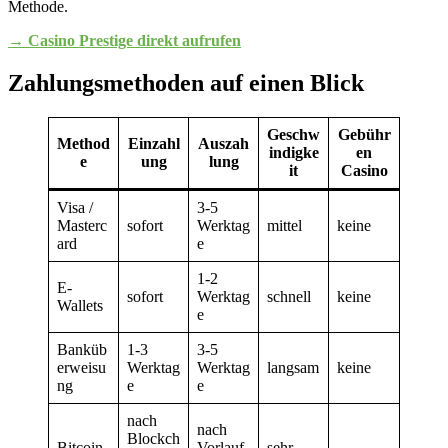
Methode.
→ Casino Prestige direkt aufrufen
Zahlungsmethoden auf einen Blick
Geschw
Gebühr
Method
Einzahl
Auszah
indigke
en
e
ung
lung
it
Casino
Visa /
3-5
Masterc
sofort
Werktag
mittel
keine
ard
e
1-2
E-
sofort
Werktag
schnell
keine
Wallets
e
Banküb
1-3
3-5
erweisu
Werktag
Werktag
langsam
keine
ng
e
e
nach
nach
Blockch
Bitcoin
Vorlauf
sehr