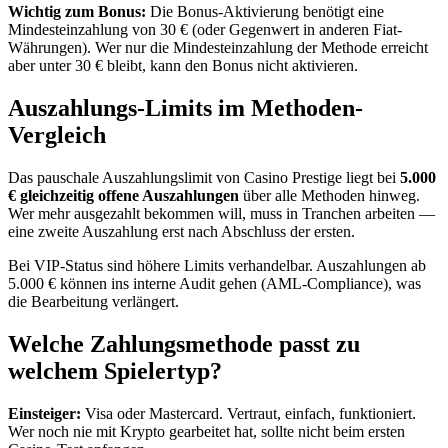
Wichtig zum Bonus:
Die Bonus-Aktivierung benötigt eine
Mindesteinzahlung von 30 € (oder Gegenwert in anderen Fiat-
Währungen). Wer nur die Mindesteinzahlung der Methode erreicht
aber unter 30 € bleibt, kann den Bonus nicht aktivieren.
Auszahlungs-Limits im Methoden-
Vergleich
Das pauschale Auszahlungslimit von Casino Prestige liegt bei
5.000
€ gleichzeitig offene Auszahlungen
über alle Methoden hinweg.
Wer mehr ausgezahlt bekommen will, muss in Tranchen arbeiten —
eine zweite Auszahlung erst nach Abschluss der ersten.
Bei VIP-Status sind höhere Limits verhandelbar. Auszahlungen ab
5.000 € können ins interne Audit gehen (AML-Compliance), was
die Bearbeitung verlängert.
Welche Zahlungsmethode passt zu
welchem Spielertyp?
Einsteiger:
Visa oder Mastercard. Vertraut, einfach, funktioniert.
Wer noch nie mit Krypto gearbeitet hat, sollte nicht beim ersten