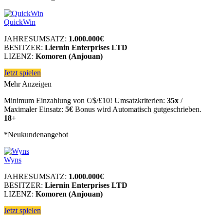
QuickWin
JAHRESUMSATZ:
1.000.000€
BESITZER:
Liernin Enterprises LTD
LIZENZ:
Komoren (Anjouan)
Jetzt spielen
Mehr Anzeigen
Minimum Einzahlung von €/$/£10! Umsatzkriterien:
35x
/
Maximaler Einsatz:
5€
Bonus wird Automatisch gutgeschrieben.
18+
*Neukundenangebot
Wyns
JAHRESUMSATZ:
1.000.000€
BESITZER:
Liernin Enterprises LTD
LIZENZ:
Komoren (Anjouan)
Jetzt spielen