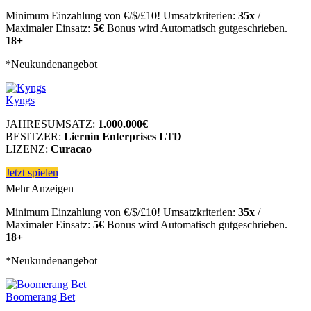
Minimum Einzahlung von €/$/£10! Umsatzkriterien:
35x
/
Maximaler Einsatz:
5€
Bonus wird Automatisch gutgeschrieben.
18+
*Neukundenangebot
Kyngs
JAHRESUMSATZ:
1.000.000€
BESITZER:
Liernin Enterprises LTD
LIZENZ:
Curacao
Jetzt spielen
Mehr Anzeigen
Minimum Einzahlung von €/$/£10! Umsatzkriterien:
35x
/
Maximaler Einsatz:
5€
Bonus wird Automatisch gutgeschrieben.
18+
*Neukundenangebot
Boomerang Bet