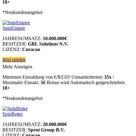
18+
*Neukundenangebot
SpinEmpire
JAHRESUMSATZ:
10.000.000€
BESITZER:
GBL Solutions N.V.
LIZENZ:
Curacao
Jetzt spielen
Mehr Anzeigen
Minimum Einzahlung von €/$/£10! Umsatzkriterien:
35x
/
Maximaler Einsatz:
5€
Bonus wird Automatisch gutgeschrieben.
18+
*Neukundenangebot
SpinBetter
JAHRESUMSATZ:
20.000.000€
BESITZER:
Sprut Group B.V.
LIZENZ:
Curacao