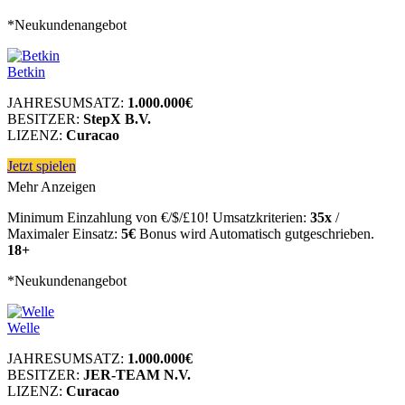
*Neukundenangebot
Betkin
JAHRESUMSATZ:
1.000.000€
BESITZER:
StepX B.V.
LIZENZ:
Curacao
Jetzt spielen
Mehr Anzeigen
Minimum Einzahlung von €/$/£10! Umsatzkriterien:
35x
/
Maximaler Einsatz:
5€
Bonus wird Automatisch gutgeschrieben.
18+
*Neukundenangebot
Welle
JAHRESUMSATZ:
1.000.000€
BESITZER:
JER-TEAM N.V.
LIZENZ:
Curacao