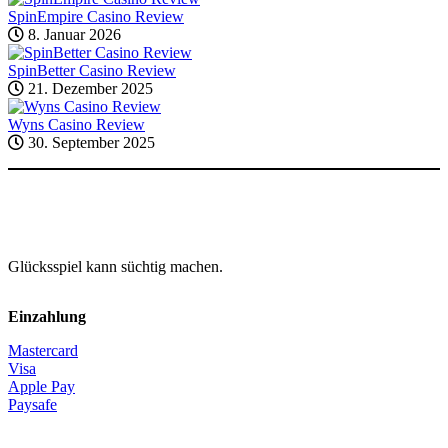
SpinEmpire Casino Review
8. Januar 2026
SpinBetter Casino Review
21. Dezember 2025
Wyns Casino Review
30. September 2025
Glücksspiel kann süchtig machen.
Einzahlung
Mastercard
Visa
Apple Pay
Paysafe