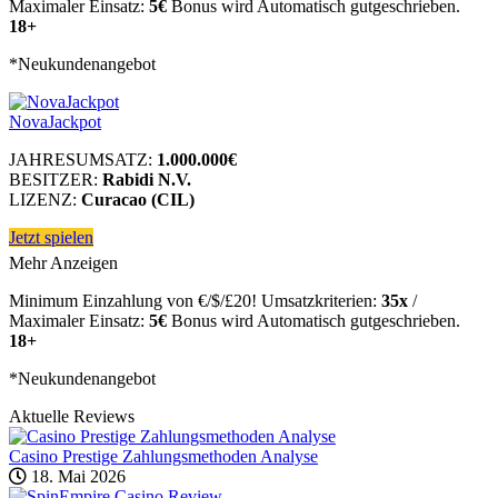
Maximaler Einsatz:
5€
Bonus wird Automatisch gutgeschrieben.
18+
*Neukundenangebot
NovaJackpot
JAHRESUMSATZ:
1.000.000€
BESITZER:
Rabidi N.V.
LIZENZ:
Curacao (CIL)
Jetzt spielen
Mehr Anzeigen
Minimum Einzahlung von €/$/£20! Umsatzkriterien:
35x
/
Maximaler Einsatz:
5€
Bonus wird Automatisch gutgeschrieben.
18+
*Neukundenangebot
Aktuelle Reviews
Casino Prestige Zahlungsmethoden Analyse
18. Mai 2026