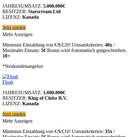
JAHRESUMSATZ:
5.000.000€
BESITZER:
Starscream Ltd
LIZENZ:
Kanada
Jetzt spielen
Mehr Anzeigen
Minimum Einzahlung von €/$/£20! Umsatzkriterien:
40x
/
Maximaler Einsatz:
5€
Bonus wird Automatisch gutgeschrieben.
18+
*Neukundenangebot
Flush
JAHRESUMSATZ:
1.000.000€
BESITZER:
King of Clubz B.V.
LIZENZ:
Kanada
Jetzt spielen
Mehr Anzeigen
Minimum Einzahlung von €/$/£10! Umsatzkriterien:
35x
/
Maximaler Einsatz:
5€
Bonus wird Automatisch gutgeschrieben.