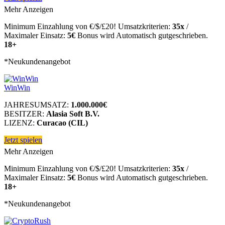
Mehr Anzeigen
Minimum Einzahlung von €/$/£20! Umsatzkriterien:
35x
/
Maximaler Einsatz:
5€
Bonus wird Automatisch gutgeschrieben.
18+
*Neukundenangebot
WinWin
JAHRESUMSATZ:
1.000.000€
BESITZER:
Alasia Soft B.V.
LIZENZ:
Curacao (CIL)
Jetzt spielen
Mehr Anzeigen
Minimum Einzahlung von €/$/£20! Umsatzkriterien:
35x
/
Maximaler Einsatz:
5€
Bonus wird Automatisch gutgeschrieben.
18+
*Neukundenangebot