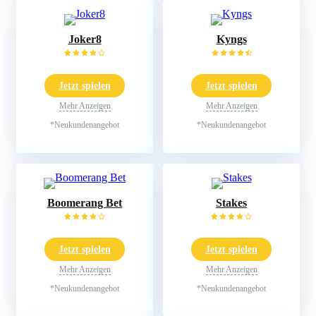
Joker8
Kyngs
Jetzt spielen
Jetzt spielen
Mehr Anzeigen
Mehr Anzeigen
*Neukundenangebot
*Neukundenangebot
Boomerang Bet
Stakes
Jetzt spielen
Jetzt spielen
Mehr Anzeigen
Mehr Anzeigen
*Neukundenangebot
*Neukundenangebot