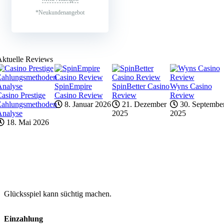
*Neukundenangebot
Aktuelle Reviews
SpinEmpire
SpinBetter Casino
Wyns Casino
asino Prestige
Casino Review
Review
Review
Zahlungsmethoden
8. Januar 2026
21. Dezember
30. Septembe
Analyse
2025
2025
18. Mai 2026
Glücksspiel kann süchtig machen.
Einzahlung