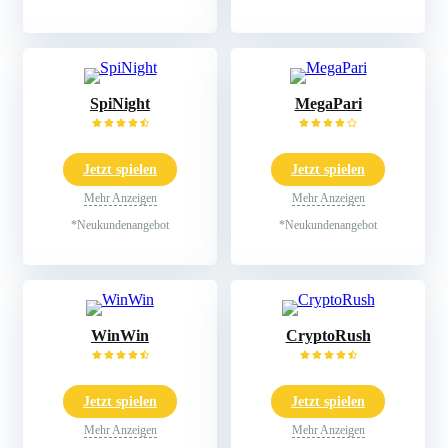
SpiNight
MegaPari
Jetzt spielen
Jetzt spielen
Mehr Anzeigen
Mehr Anzeigen
*Neukundenangebot
*Neukundenangebot
WinWin
CryptoRush
Jetzt spielen
Jetzt spielen
Mehr Anzeigen
Mehr Anzeigen