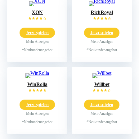
XON
RichRoyal
Jetzt spielen
Jetzt spielen
Mehr Anzeigen
Mehr Anzeigen
*Neukundenangebot
*Neukundenangebot
WinRolla
Willbet
Jetzt spielen
Jetzt spielen
Mehr Anzeigen
Mehr Anzeigen
*Neukundenangebot
*Neukundenangebot