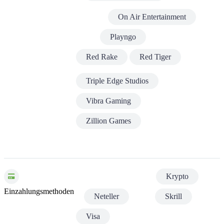
On Air Entertainment
Playngo
Red Rake
Red Tiger
Triple Edge Studios
Vibra Gaming
Zillion Games
Krypto
Einzahlungsmethoden
Neteller
Skrill
Visa