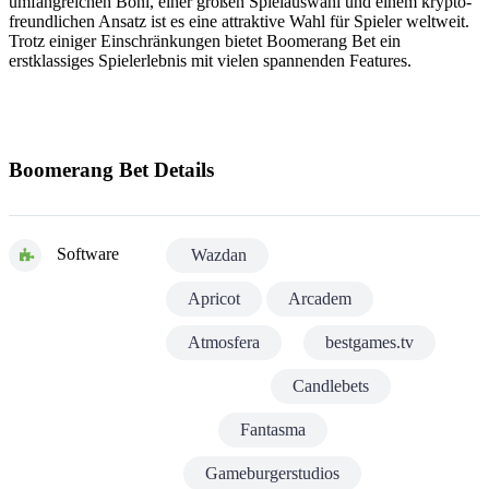
umfangreichen Boni, einer großen Spielauswahl und einem krypto-
freundlichen Ansatz ist es eine attraktive Wahl für Spieler weltweit.
Trotz einiger Einschränkungen bietet Boomerang Bet ein
erstklassiges Spielerlebnis mit vielen spannenden Features.
Boomerang Bet Details
Software
Wazdan
Apricot
Arcadem
Atmosfera
bestgames.tv
Candlebets
Fantasma
Gameburgerstudios