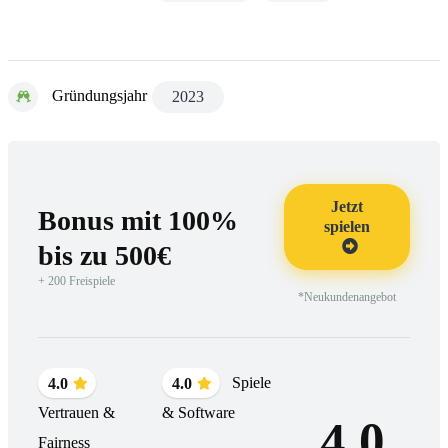
Gründungsjahr
2023
Jetzt
Bonus mit 100%
spielen
bis zu 500€
+ 200 Freispiele
*Neukundenangebot
Spiele
4.0
4.0
Vertrauen &
& Software
4.0
Fairness