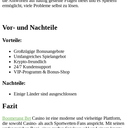
die Antworten auf häufig gestellte Fragen bietet und es Spielern
ermöglicht, viele Probleme selbst zu lösen.
Vor- und Nachteile
Vorteile:
Großzügige Bonusangebote
Umfangreiches Spielangebot
Krypto-freundlich
24/7 Kundensupport
VIP-Programm & Bonus-Shop
Nachteile:
Einige Länder sind ausgeschlossen
Fazit
Boomerang Bet
Casino ist eine moderne und vielseitige Plattform,
die sowohl Casino- als auch Sportwetten-Fans anspricht. Mit seinen