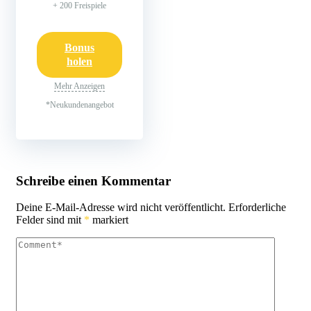
+ 200 Freispiele
Bonus
holen
Mehr Anzeigen
*Neukundenangebot
Schreibe einen Kommentar
Deine E-Mail-Adresse wird nicht veröffentlicht.
Erforderliche
Felder sind mit
*
markiert