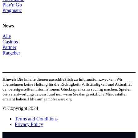
Play'n Go
Pragmatic
News
Alle
Casinos
Partner
Ratgeber
Hinweis
Die Inhalte dienen ausschließlich zu Informationszwecken. Wir
übernehmen keine Haftung für die Richtigkeit, Vollständigkeit und Aktualität
der bereitgestellten Informationen. Glücksspiel kann süchtig machen. Spielen
Sie verantwortungsbewusst und nur, wenn Sie das gesetzliche Mindestalter
erreicht haben. Hilfe auf gambleaware.org
© Copyright 2024
Terms and Conditions
Privacy Policy