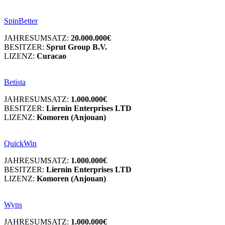
SpinBetter
JAHRESUMSATZ:
20.000.000€
BESITZER:
Sprut Group B.V.
LIZENZ:
Curacao
Betista
JAHRESUMSATZ:
1.000.000€
BESITZER:
Liernin Enterprises LTD
LIZENZ:
Komoren (Anjouan)
QuickWin
JAHRESUMSATZ:
1.000.000€
BESITZER:
Liernin Enterprises LTD
LIZENZ:
Komoren (Anjouan)
Wyns
JAHRESUMSATZ:
1.000.000€