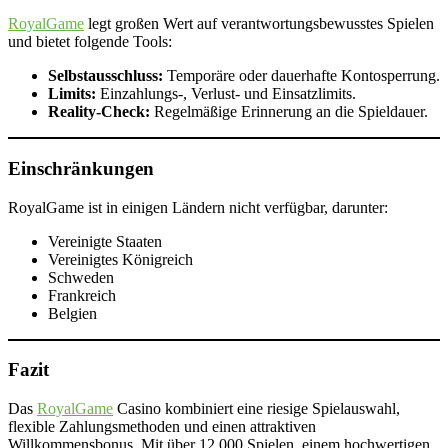
RoyalGame
legt großen Wert auf verantwortungsbewusstes Spielen
und bietet folgende Tools:
Selbstausschluss:
Temporäre oder dauerhafte Kontosperrung.
Limits:
Einzahlungs-, Verlust- und Einsatzlimits.
Reality-Check:
Regelmäßige Erinnerung an die Spieldauer.
Einschränkungen
RoyalGame ist in einigen Ländern nicht verfügbar, darunter:
Vereinigte Staaten
Vereinigtes Königreich
Schweden
Frankreich
Belgien
Fazit
Das
RoyalGame
Casino kombiniert eine riesige Spielauswahl,
flexible Zahlungsmethoden und einen attraktiven
Willkommensbonus. Mit über 12.000 Spielen, einem hochwertigen