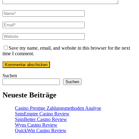
Save my name, email, and website in this browser for the next
time I comment.
Suchen
Suchen
Neueste Beiträge
Casino Prestige Zahlungsmethoden Analyse
SpinEmpire Casino Review
SpinBetter Casino Review
Wyns Casino Review
QuickWin Casino Review