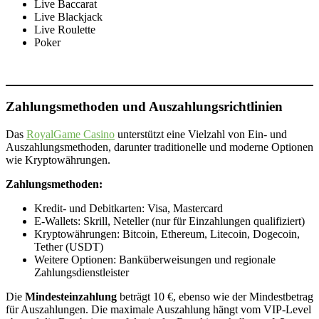
Live Baccarat
Live Blackjack
Live Roulette
Poker
Zahlungsmethoden und Auszahlungsrichtlinien
Das
RoyalGame Casino
unterstützt eine Vielzahl von Ein- und
Auszahlungsmethoden, darunter traditionelle und moderne Optionen
wie Kryptowährungen.
Zahlungsmethoden:
Kredit- und Debitkarten: Visa, Mastercard
E-Wallets: Skrill, Neteller (nur für Einzahlungen qualifiziert)
Kryptowährungen: Bitcoin, Ethereum, Litecoin, Dogecoin,
Tether (USDT)
Weitere Optionen: Banküberweisungen und regionale
Zahlungsdienstleister
Die
Mindesteinzahlung
beträgt 10 €, ebenso wie der Mindestbetrag
für Auszahlungen. Die maximale Auszahlung hängt vom VIP-Level