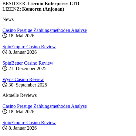
BESITZER:
Liernin Enterprises LTD
LIZENZ:
Komoren (Anjouan)
News
Casino Prestige Zahlungsmethoden Analyse
18. Mai 2026
SpinEmpire Casino Review
8. Januar 2026
SpinBetter Casino Review
21. Dezember 2025
Wyns Casino Review
30. September 2025
Aktuelle Reviews
Casino Prestige Zahlungsmethoden Analyse
18. Mai 2026
SpinEmpire Casino Review
8. Januar 2026