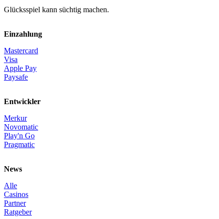
Glücksspiel kann süchtig machen.
Einzahlung
Mastercard
Visa
Apple Pay
Paysafe
Entwickler
Merkur
Novomatic
Play'n Go
Pragmatic
News
Alle
Casinos
Partner
Ratgeber