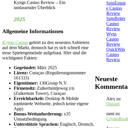
Kyngs Casino Review – Ein
SpinEmpir
umfassender Überblick
e Casino
Review
SpinBetter
2025
Casino
Review
Allgemeine Informationen
Wyns
Casino
Kyngs Casino
gehört zu den neuesten Anbietern
Review
auf dem Markt, dennoch hat es sich schnell eine
QuickWin
treue Spielergemeinde aufgebaut. Hier sind die
Casino
wichtigsten Fakten:
Review
Gegründet:
März 2025
Lizenz:
Curaçao (Regulierungsnummer
Neueste
161333)
Eigentümer:
130Group N.V.
Kommenta
Firmensitz:
Zuikertuintjeweg z/n
(Zuikertuin Tower), Curaçao
Erreichbarkeit:
Desktop & Mobile
Alex
zu
(optimierte Webseite, jedoch keine eigene
Dazard
App)
rami
zu
Bonus-Wettanforderung:
x35
CryptoRus
Umsatzbedingung
Unterstützte Sprachen:
Englisch, Deutsch,