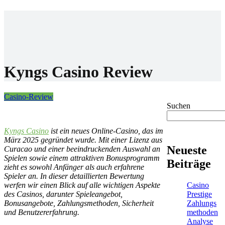
Home
Wettanbieter
Bonis
News
Kyngs Casino Review
Casino-Review
Suchen
Kyngs Casino
ist ein neues Online-Casino, das im
März 2025 gegründet wurde. Mit einer Lizenz aus
Neueste
Curacao und einer beeindruckenden Auswahl an
Spielen sowie einem attraktiven Bonusprogramm
Beiträge
zieht es sowohl Anfänger als auch erfahrene
Spieler an. In dieser detaillierten Bewertung
Casino
werfen wir einen Blick auf alle wichtigen Aspekte
Prestige
des Casinos, darunter Spieleangebot,
Zahlungs
Bonusangebote, Zahlungsmethoden, Sicherheit
methoden
und Benutzererfahrung.
Analyse