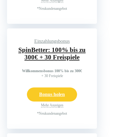
Mehr Anzeigen
*Neukundenangebot
Einzahlungsbonus
SpinBetter: 100% bis zu
300€ + 30 Freispiele
Willkommensbonus 100% bis zu 300€
+ 30 Freispiele
Bonus holen
Mehr Anzeigen
*Neukundenangebot