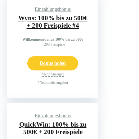
Einzahlungsbonus
Wyns: 100% bis zu 500€
+ 200 Freispiele #4
Willkommensbonus 100% bis zu 500€
+ 200 Freispiele
Bonus holen
Mehr Anzeigen
*Neukundenangebot
Einzahlungsbonus
QuickWin: 100% bis zu
500€ + 200 Freispiele