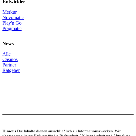
Entwickler
Merkur
Novomatic
Play'n Go
Pragmatic
News
Alle
Casinos
Partner
Ratgeber
Hinweis
Die Inhalte dienen ausschließlich zu Informationszwecken. Wir
übernehmen keine Haftung für die Richtigkeit, Vollständigkeit und Aktualität