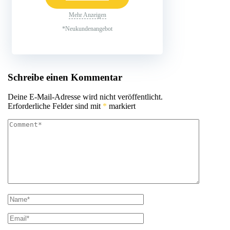
Mehr Anzeigen
*Neukundenangebot
Schreibe einen Kommentar
Deine E-Mail-Adresse wird nicht veröffentlicht.
Erforderliche Felder sind mit
*
markiert