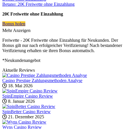
Betano: 20€ Freiwette ohne Einzahlung
20€ Freiwette ohne Einzahlung
Bonus holen
Mehr Anzeigen
Freiwette - 20€ Freiwette ohne Einzahlung für Neukunden. Der
Bonus gilt nur nach erfolgreicher Verifizierung! Nach bestandener
Verifizierung erhalten sie ihren Bonus automatisch.
*Neukundenangebot
Aktuelle Reviews
Casino Prestige Zahlungsmethoden Analyse
18. Mai 2026
SpinEmpire Casino Review
8. Januar 2026
SpinBetter Casino Review
21. Dezember 2025
Wyns Casino Review