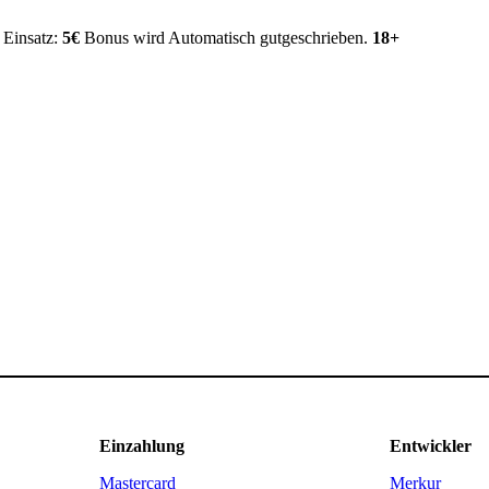
 Einsatz:
5€
Bonus wird Automatisch gutgeschrieben.
18+
Einzahlung
Entwickler
Mastercard
Merkur