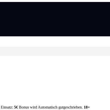
 Einsatz:
5€
Bonus wird Automatisch gutgeschrieben.
18+