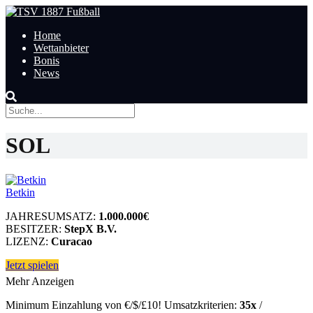
Home
Wettanbieter
Bonis
News
SOL
Betkin
JAHRESUMSATZ:
1.000.000€
BESITZER:
StepX B.V.
LIZENZ:
Curacao
Jetzt spielen
Mehr Anzeigen
Minimum Einzahlung von €/$/£10! Umsatzkriterien:
35x
/