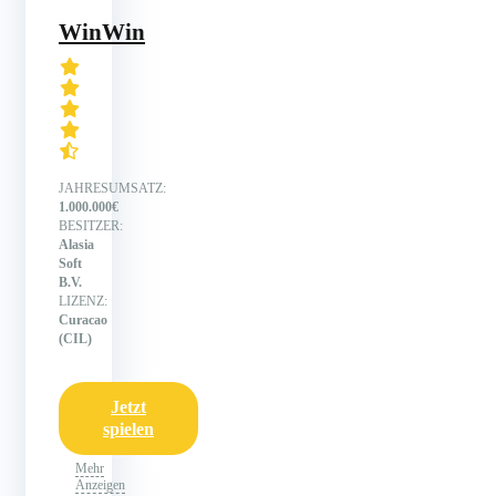
WinWin
JAHRESUMSATZ:
1.000.000€
BESITZER:
Alasia
Soft
B.V.
LIZENZ:
Curacao
(CIL)
Jetzt
spielen
Mehr
Anzeigen