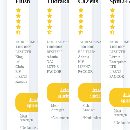
Flush
Tikitaka
CaZeus
Spin24
JAHRESUMSATZ:
JAHRESUMSATZ:
JAHRESUMSATZ:
JAHRESUMS
1.000.000€
1.000.000€
1.000.000€
1.000.000€
BESITZER:
BESITZER:
BESITZER:
BESITZER:
King
Adonio
Adonio
Liernin
of
N.V.
N.V.
Enterprises
Clubz
LIZENZ:
LIZENZ:
LTD
B.V.
PACGOR
PACGOR
LIZENZ:
LIZENZ:
PAGCOR
Kanada
Jetzt
Jetzt
Jet
spielen
spielen
Jetzt
spie
spielen
Mehr
Mehr
Anzeigen
Anzeigen
Mehr
Anzeigen
Mehr
*Neukundenangebot
*Neukundenangebot
Anzeigen
*Neukunde
*Neukundenangebot