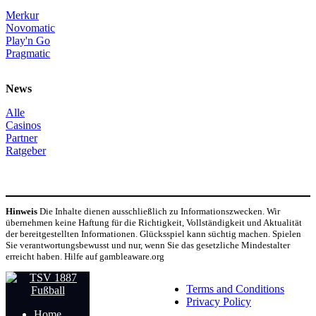
Merkur
Novomatic
Play'n Go
Pragmatic
News
Alle
Casinos
Partner
Ratgeber
Hinweis
Die Inhalte dienen ausschließlich zu Informationszwecken. Wir
übernehmen keine Haftung für die Richtigkeit, Vollständigkeit und Aktualität
der bereitgestellten Informationen. Glücksspiel kann süchtig machen. Spielen
Sie verantwortungsbewusst und nur, wenn Sie das gesetzliche Mindestalter
erreicht haben. Hilfe auf gambleaware.org
© Copyright 2024
Terms and Conditions
Privacy Policy
Home