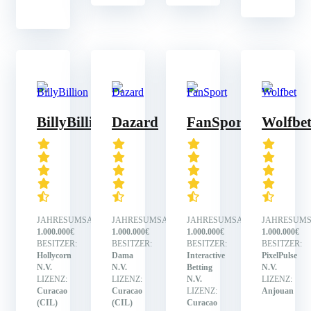
BillyBillion
Dazard
FanSport
Wolfbe
JAHRESUMSATZ:
JAHRESUMSATZ:
JAHRESUMSATZ:
JAHRESUMS
1.000.000€
1.000.000€
1.000.000€
1.000.000€
BESITZER:
BESITZER:
BESITZER:
BESITZER:
Hollycorn
Dama
Interactive
PixelPulse
N.V.
N.V.
Betting
N.V.
LIZENZ:
LIZENZ:
N.V.
LIZENZ:
Curacao
Curacao
LIZENZ:
Anjouan
(CIL)
(CIL)
Curacao