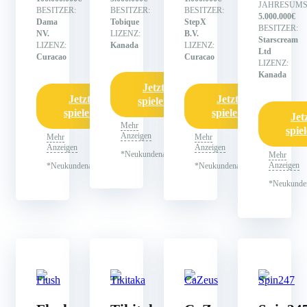
JAHRESUMS
BESITZER:
BESITZER:
BESITZER:
5.000.000€
Dama
Tobique
StepX
BESITZER:
NV.
LIZENZ:
B.V.
Starscream
LIZENZ:
Kanada
LIZENZ:
Ltd
Curacao
Curacao
LIZENZ:
Kanada
Jetzt
Jetzt
Jetzt
spielen
spielen
spielen
Jet
Mehr
spie
Anzeigen
Mehr
Mehr
Anzeigen
Anzeigen
*Neukundenangebot
Mehr
Anzeigen
*Neukundenangebot
*Neukundenangebot
*Neukunde