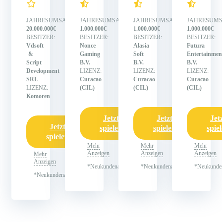
JAHRESUMSATZ:
JAHRESUMSATZ:
JAHRESUMSATZ:
JAHRESUMS
20.000.000€
1.000.000€
1.000.000€
1.000.000€
BESITZER:
BESITZER:
BESITZER:
BESITZER:
Vdsoft
Nonce
Alasia
Futura
&
Gaming
Soft
Entertainmen
Script
B.V.
B.V.
B.V.
Development
LIZENZ:
LIZENZ:
LIZENZ:
SRL
Curacao
Curacao
Curacao
LIZENZ:
(CIL)
(CIL)
(CIL)
Komoren
Jetzt
Jetzt
Jet
Jetzt
spielen
spielen
spie
spielen
Mehr
Mehr
Mehr
Anzeigen
Anzeigen
Anzeigen
Mehr
Anzeigen
*Neukundenangebot
*Neukundenangebot
*Neukunde
*Neukundenangebot