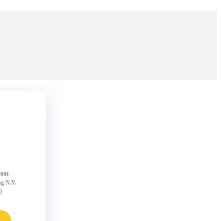
000€
ng N.V.
)