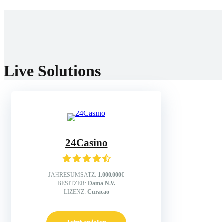
Home
Wettanbiet
Bonis
News
Live Solutions
24Casino
JAHRESUMSATZ:
1.000.000€
BESITZER:
Dama N.V.
LIZENZ:
Curacao