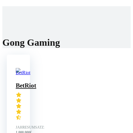
Home
Wettanbieter
Bonis
News
Gong Gaming
BetRiot
JAHRESUMSATZ:
1.000.000€