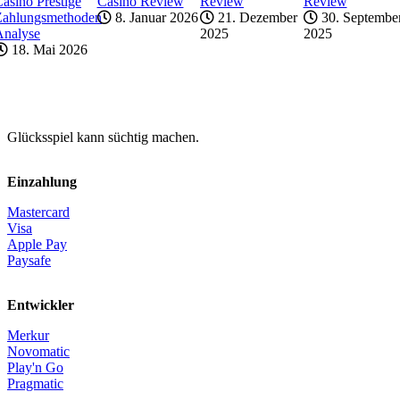
asino Prestige
Casino Review
Review
Review
Zahlungsmethoden
8. Januar 2026
21. Dezember
30. Septembe
Analyse
2025
2025
18. Mai 2026
Glücksspiel kann süchtig machen.
Einzahlung
Mastercard
Visa
Apple Pay
Paysafe
Entwickler
Merkur
Novomatic
Play'n Go
Pragmatic