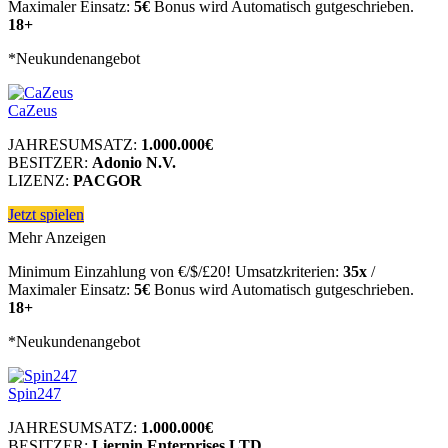
Maximaler Einsatz:
5€
Bonus wird Automatisch gutgeschrieben.
18+
*Neukundenangebot
CaZeus
JAHRESUMSATZ:
1.000.000€
BESITZER:
Adonio N.V.
LIZENZ:
PACGOR
Jetzt spielen
Mehr Anzeigen
Minimum Einzahlung von €/$/£20! Umsatzkriterien:
35x
/
Maximaler Einsatz:
5€
Bonus wird Automatisch gutgeschrieben.
18+
*Neukundenangebot
Spin247
JAHRESUMSATZ:
1.000.000€
BESITZER:
Liernin Enterprises LTD