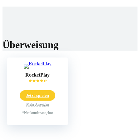
Home
Wettanbieter
Bonis
News
Überweisung
RocketPlay
Jetzt spielen
Mehr Anzeigen
*Neukundenangebot